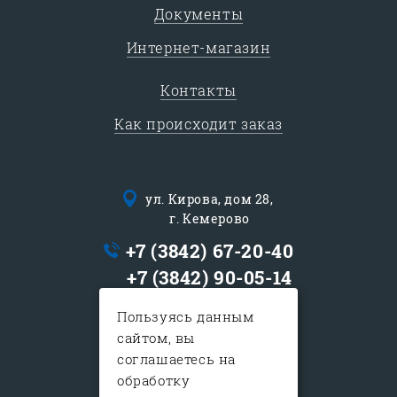
Документы
Интернет-магазин
Контакты
Как происходит заказ
ул. Кирова, дом 28,
г. Кемерово
+7 (3842) 67-20-40
+7 (3842) 90-05-14
logist@sib-express.ru
Пользуясь данным
сайтом, вы
с 9:00 до 19:00
соглашаетесь на
в субботу с 10:00-15:00
обработку
воскресенье - выходной