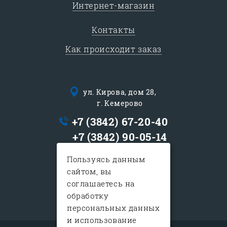
Интернет-магазин
Контакты
Как происходит заказ
ул. Кирова, дом 28,
г. Кемерово
+7 (3842) 67-20-40
+7 (3842) 90-05-14
logist@sib-express.ru
Пользуясь данным
сайтом, вы
с 9:00 до 19:00
соглашаетесь на
в субботу с 10:00-15:00
обработку
воскресенье - выходной
персональных данных
и использование