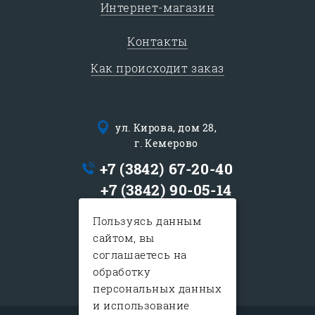
Интернет-магазин
Контакты
Как происходит заказ
ул. Кирова, дом 28,
г. Кемерово
+7 (3842) 67-20-40
+7 (3842) 90-05-14
logist@sib-express.ru
Пользуясь данным
сайтом, вы
с 9:00 до 19:00
соглашаетесь на
в субботу с 10:00-15:00
обработку
воскресенье - выходной
персональных данных
и использование