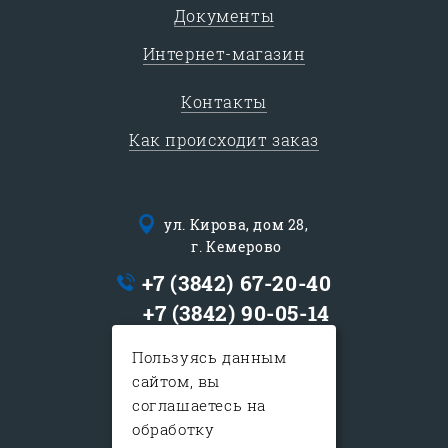
Документы
Интернет-магазин
Контакты
Как происходит заказ
ул. Кирова, дом 28,
г. Кемерово
+7 (3842) 67-20-40
+7 (3842) 90-05-14
logist@sib-express.ru
Пользуясь данным
сайтом, вы
с 9:00 до 19:00
соглашаетесь на
в субботу с 10:00-15:00
обработку
воскресенье - выходной