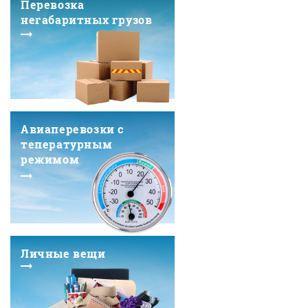
Перевозка
негабаритных грузов
Авиаперевозки с
тепературным
режимом
Личные вещи