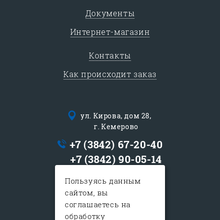
Документы
Интернет-магазин
Контакты
Как происходит заказ
ул. Кирова, дом 28,
г. Кемерово
+7 (3842) 67-20-40
+7 (3842) 90-05-14
logist@sib-express.ru
Пользуясь данным
сайтом, вы
с 9:00 до 19:00
соглашаетесь на
в субботу с 10:00-15:00
обработку
воскресенье - выходной