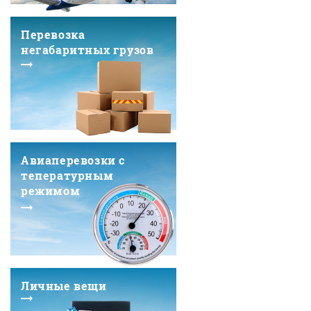
Перевозка
негабаритных грузов
Авиаперевозки с
тепературным
режимом
Личные вещи